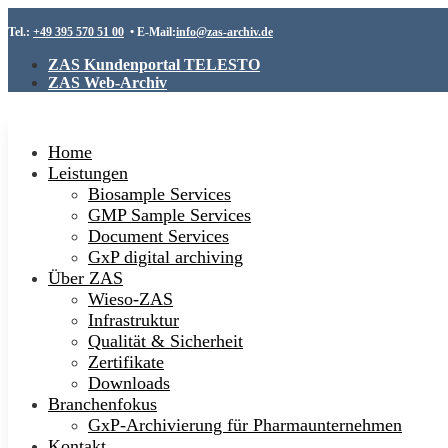
Tel.:
+49 395 570 51 00
• E-Mail:
info@zas-archiv.de
ZAS Kundenportal TELESTO
ZAS Web-Archiv
Home
Leistungen
Biosample Services
GMP Sample Services
Document Services
GxP digital archiving
Über ZAS
Wieso-ZAS
Infrastruktur
Qualität & Sicherheit
Zertifikate
Downloads
Branchenfokus
GxP-Archivierung für Pharmaunternehmen
Kontakt