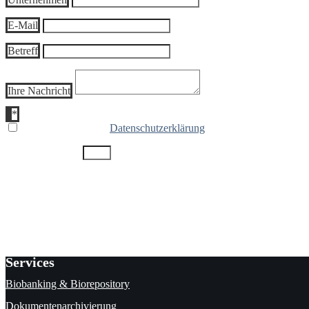
E-Mail
Betreff
Ihre Nachricht
* Ich akzeptiere die
Datenschutzerklärung
4 + 15
=
Senden
Pflichtfelder sind mit Stern * markiert.
Services
Biobanking & Biorepository
Dokumentenarchivierung