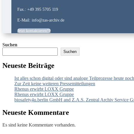
Fax.: +49 395 5705 119
E-Mail: info@zas-archiv.de
Jetzt kontaktieren!
Suchen
Suchen
Neueste Beiträge
Ist alles schon digital oder sind analoge Teilprozesse heute n
Zur Zeit keine weiteren Pressemitteilungen
Rhenus erwirbt LOXX Gruppe
Rhenus erwirbt LOXX Gruppe
biosafety4u.berlin GmbH and Z.A.S. Zentral Archiv Service Gm
Neueste Kommentare
Es sind keine Kommentare vorhanden.